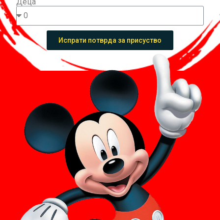
Деца
Испрати потврда за присуство