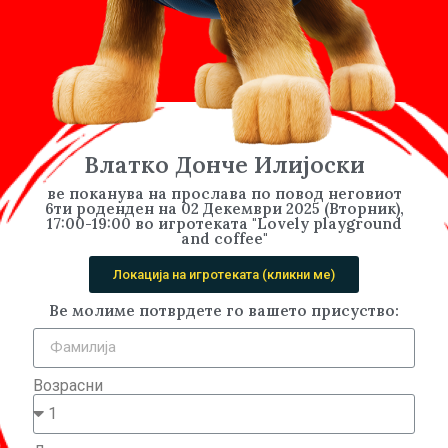
Влатко Донче Илијоски
ве поканува на прослава по повод неговиот
6ти роденден на 02 Декември 2025 (Вторник),
17:00-19:00 во игротеката "Lovely playground
and coffee"
Локација на игротеката (кликни ме)
Ве молиме потврдете го вашето присуство:
Возрасни